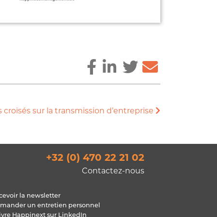
 croisés sur la transmission d’entreprise
+32 (0) 470 22 21 02
Contactez-nous
cevoir la newsletter
mander un entretien personnel
ivre Happinext sur LinkedIn