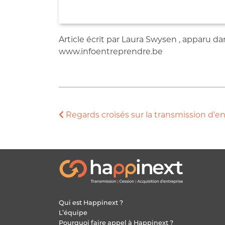
Article écrit par Laura Swysen , apparu 
www.infoentreprendre.be
Regards croisés sur la transmission d’en
Qui est Happinext ?
L’équipe
Pourquoi faire appel à Happinext ?