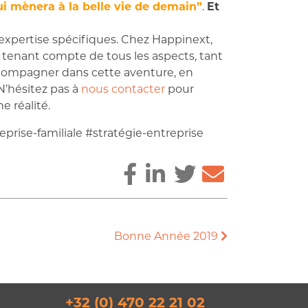
ui mènera à la belle vie de demain”
.
Et
 expertise spécifiques. Chez Happinext,
 tenant compte de tous les aspects, tant
accompagner dans cette aventure, en
N’hésitez pas à
nous contacter
pour
e réalité.
prise-familiale #stratégie-entreprise
Bonne Année 2019
+32 (0) 470 22 21 02