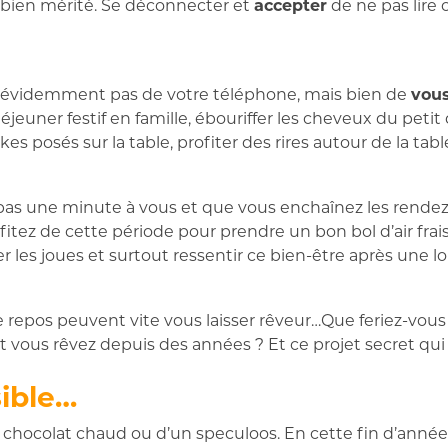
 bien mérité. Se déconnecter et
accepter
de ne pas lire 
is évidemment pas de votre téléphone, mais bien de
vou
éjeuner festif en famille, ébouriffer les cheveux du petit
s posés sur la table, profiter des rires autour de la tab
 pas une minute à vous et que vous enchaînez les rendez
tez de cette période pour prendre un bon bol d’air frais.
iquer les joues et surtout ressentir ce bien-être après un
de repos peuvent vite vous laisser rêveur…Que feriez-vous
nt vous rêvez depuis des années ? Et ce projet secret qui
sible…
n chocolat chaud ou d’un speculoos. En cette fin d’anné