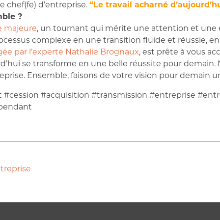
e chef(fe) d’entreprise.
“Le travail acharné d’aujourd’h
mble ?
pe majeure
, un tournant qui mérite une attention et une
essus complexe en une transition fluide et réussie, en
igée par l’experte Nathalie Brognaux
, est prête à vous 
urd’hui se transforme en une belle réussite pour demain. 
reprise. Ensemble, faisons de votre vision pour demain un
t #cession #acquisition #transmission #entreprise #entre
ependant
treprise