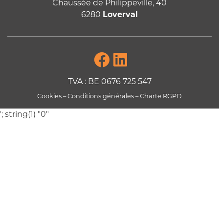
Chaussée de Philippeville, 40
6280
Loverval
TVA : BE 0676 725 547
Cookies
–
Conditions générales
–
Charte RGPD
';
string(1) "0"